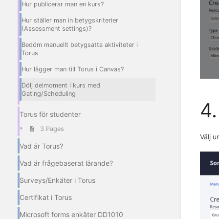
Hur publicerar man en kurs?
Hur ställer man in betygskriterier
(Assessment settings)?
Bedöm manuellt betygsatta aktiviteter i
Torus
Hur lägger man till Torus i Canvas?
Dölj delmoment i kurs med
Gating/Scheduling
4.
Torus för studenter
3 Pages
Välj u
Vad är Torus?
Vad är frågebaserat lärande?
Surveys/Enkäter i Torus
Certifikat i Torus
Microsoft forms enkäter DD1010