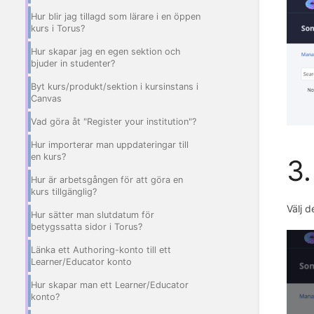
Hur blir jag tillagd som lärare i en öppen
kurs i Torus?
Hur skapar jag en egen sektion och
bjuder in studenter?
Byt kurs/produkt/sektion i kursinstans i
Canvas
Vad göra åt "Register your institution"?
Hur importerar man uppdateringar till
en kurs?
3.
Hur är arbetsgången för att göra en
kurs tillgänglig?
Välj d
Hur sätter man slutdatum för
betygssatta sidor i Torus?
Länka ett Authoring-konto till ett
Learner/Educator konto
Hur skapar man ett Learner/Educator
konto?