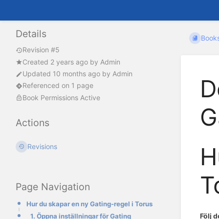
Details
Book
Revision #5
Created
2 years ago
by
Admin
Updated
10 months ago
by
Admin
D
Referenced on 1 page
Book Permissions Active
G
Actions
Revisions
H
T
Page Navigation
Hur du skapar en ny Gating-regel i Torus
Följ 
1. Öppna inställningar för Gating