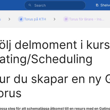
Shelv
s
Torus på KTH
Torus för lärare - Ins...
ölj delmoment i kur
ating/Scheduling
ur du skapar en ny G
orus
dessa steg för att schemalägga åtkomst till en resurs med en Gatin