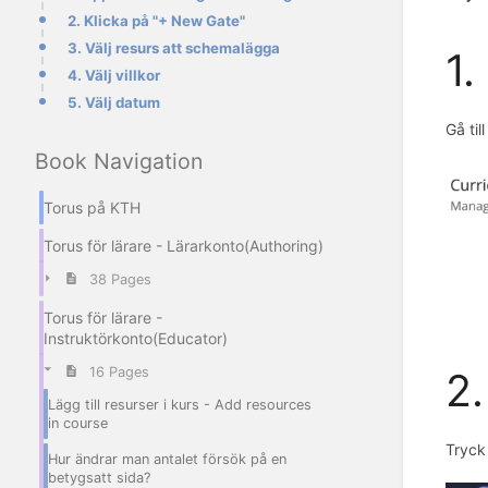
2. Klicka på "+ New Gate"
3. Välj resurs att schemalägga
1.
4. Välj villkor
5. Välj datum
Gå til
Book Navigation
Torus på KTH
Torus för lärare - Lärarkonto(Authoring)
38 Pages
Torus för lärare -
Instruktörkonto(Educator)
16 Pages
2.
Lägg till resurser i kurs - Add resources
in course
Tryck
Hur ändrar man antalet försök på en
betygsatt sida?