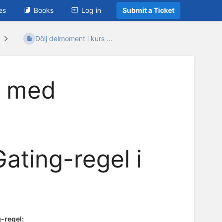
es
Books
Log in
Submit a Ticket
Dölj delmoment i kurs ...
s med
ating-regel i
g-regel: