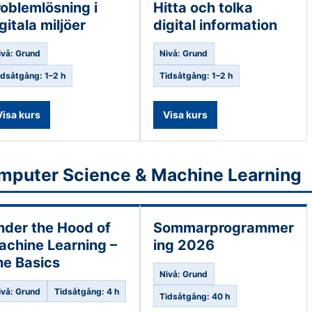
oblemlösning i
Hitta och tolka
gitala miljöer
digital information
ivå: Grund
Nivå: Grund
idsåtgång: 1–2 h
Tidsåtgång: 1–2 h
Visa kurs
Visa kurs
mputer Science & Machine Learning
nder the Hood of
Sommarprogrammer
achine Learning –
ing 2026
he Basics
Nivå: Grund
ivå: Grund
Tidsåtgång: 4 h
Tidsåtgång: 40 h