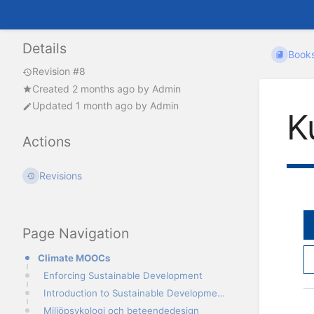
Details
Book
Revision #8
Created
2 months ago
by
Admin
Updated
1 month ago
by
Admin
K
Actions
Revisions
Page Navigation
Climate MOOCs
Enforcing Sustainable Development
Introduction to Sustainable Development
Miljöpsykologi och beteendedesign