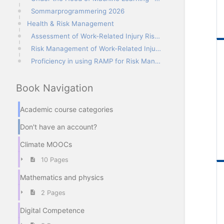
Sommarprogrammering 2026
Health & Risk Management
Assessment of Work-Related Injury Risks using RAMP I
Risk Management of Work-Related Injuries using RAMP II
Proficiency in using RAMP for Risk Management of Work-Related Injuries
Book Navigation
Academic course categories
Don't have an account?
Climate MOOCs
10 Pages
Mathematics and physics
2 Pages
Digital Competence