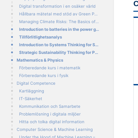
C
Digital transformation i en osäker värld
Hållbara mätetal med stöd av Green Performance Map
Managing Climate Risks: The Basics of Climate Adaptation
Introduction to batteries in the power grid
Tillförlitlighetsanalys
Introduction to Systems Thinking for Sustainable Transition
Strategic Sustainability Thinking for Project Managers: Aligning Climate Adaptation and Mitigation P
Mathematics & Physics
Förberedande kurs i matematik
Förberedande kurs i fysik
Digital Competence
Kartläggning
IT-Säkerhet
Kommunikation och Samarbete
Problemlösning i digitala miljöer
Hitta och tolka digital information
Computer Science & Machine Learning
Under the Hood of Machine Learning – The Basics