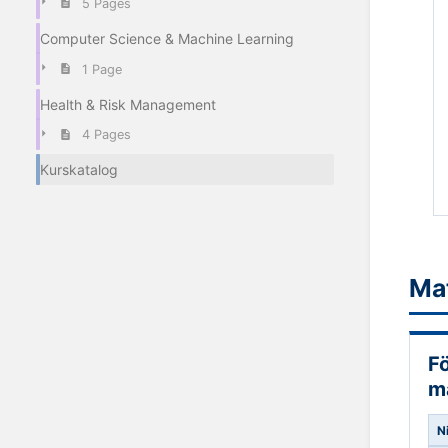
5 Pages
Computer Science & Machine Learning
1 Page
Health & Risk Management
4 Pages
Kurskatalog
Ma
F
m
N