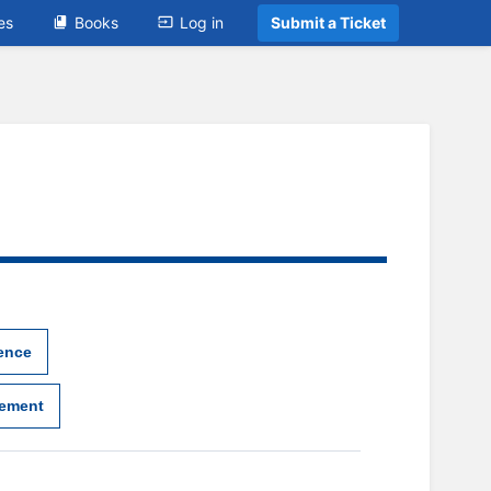
es
Books
Log in
Submit a Ticket
ence
gement