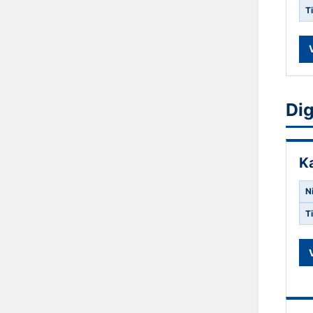
T
Di
K
N
T