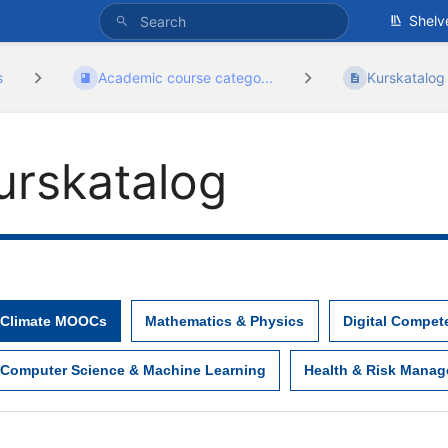
Shelv
s
Academic course catego...
Kurskatalog
urskatalog
Climate MOOCs
Mathematics & Physics
Digital Compet
Computer Science & Machine Learning
Health & Risk Mana