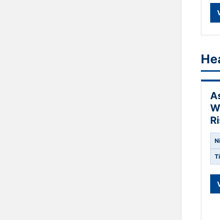
He
A
W
R
N
T