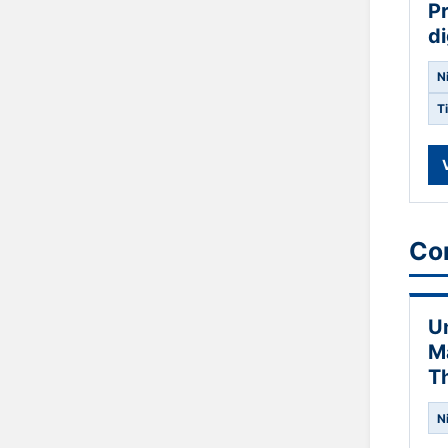
Pr
di
N
T
Co
U
M
T
N