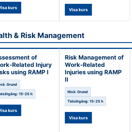
Visa kurs
Visa kurs
alth & Risk Management
ssessment of
Risk Management of
ork-Related Injury
Work-Related
isks using RAMP I
Injuries using RAMP
II
ivå: Grund
Nivå: Grund
idsåtgång: 15-25 h
Tidsåtgång: 15-25 h
Visa kurs
Visa kurs