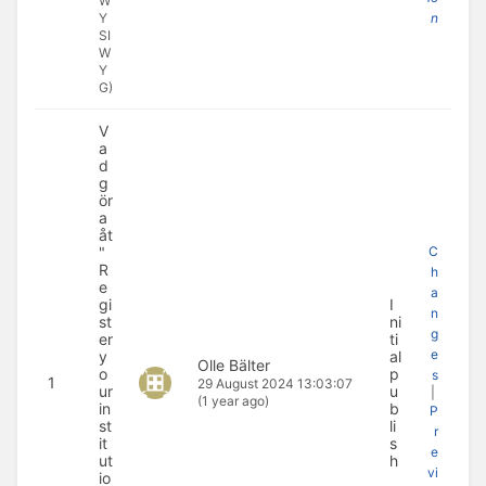
W
Y
n
SI
W
Y
G)
V
a
d
g
ör
a
åt
"
C
R
h
e
a
gi
I
n
st
ni
g
er
ti
e
y
al
Olle Bälter
o
p
s
1
29 August 2024 13:03:07
ur
u
|
(1 year ago)
in
b
P
st
li
r
it
s
e
ut
h
vi
io