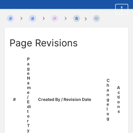
Page Revisions
P
a
g
e
N
C
a
h
m
A
a
e
c
n
/
ti
#
Created By / Revision Date
g
E
o
e
di
n
l
t
s
o
o
g
r
T
y