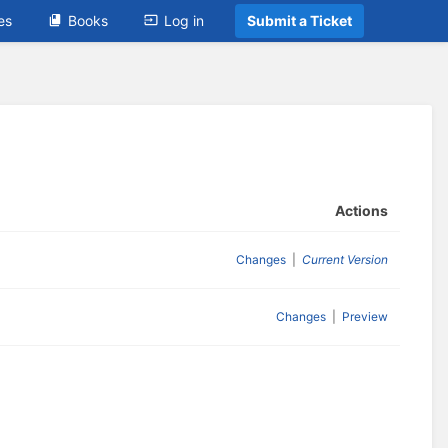
es
Books
Log in
Submit a Ticket
Actions
Changes
|
Current Version
Changes
|
Preview