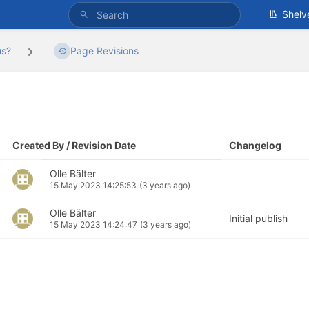
Shelv
us?
Page Revisions
Created By / Revision Date
Changelog
Olle Bälter
15 May 2023 14:25:53
(3 years ago)
Olle Bälter
Initial publish
15 May 2023 14:24:47
(3 years ago)