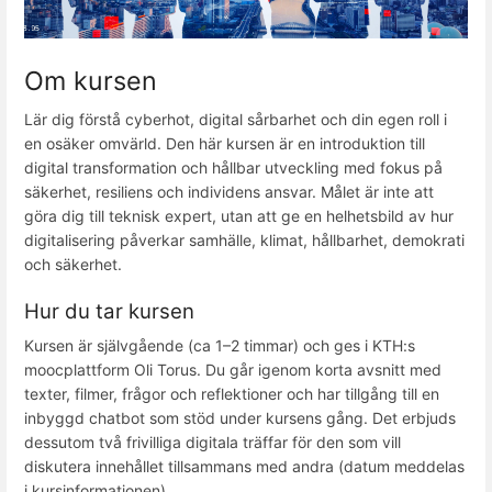
Om kursen
Lär dig förstå cyberhot, digital sårbarhet och din egen roll i
en osäker omvärld. Den här kursen är en introduktion till
digital transformation och hållbar utveckling med fokus på
säkerhet, resiliens och individens ansvar. Målet är inte att
göra dig till teknisk expert, utan att ge en helhetsbild av hur
digitalisering påverkar samhälle, klimat, hållbarhet, demokrati
och säkerhet.
Hur du tar kursen
Kursen är självgående (ca 1–2 timmar) och ges i KTH:s
moocplattform Oli Torus. Du går igenom korta avsnitt med
texter, filmer, frågor och reflektioner och har tillgång till en
inbyggd chatbot som stöd under kursens gång. Det erbjuds
dessutom två frivilliga digitala träffar för den som vill
diskutera innehållet tillsammans med andra (datum meddelas
i kursinformationen).