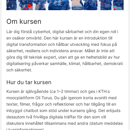
Om kursen
Lär dig förstå cyberhot, digital sårbarhet och din egen roll i
en osäker omvärld. Den här kursen är en introduktion till
digital transformation och hållbar utveckling med fokus på
säkerhet, resiliens och individens ansvar. Målet är inte att
göra dig till teknisk expert, utan att ge en helhetsbild av hur
digitalisering påverkar samhälle, klimat, hållbarhet, demokrati
och säkerhet.
Hur du tar kursen
Kursen är självgående (ca 1–2 timmar) och ges i KTH:s
moocplattform Oli Torus. Du går igenom korta avsnitt med
texter, filmer, frågor och reflektioner och har tillgång till en
inbyggd chatbot som stöd under kursens gång. Det erbjuds
dessutom två frivilliga digitala träffar för den som vill
diskutera innehållet tillsammans med andra (datum meddelas
i kursinformationen).