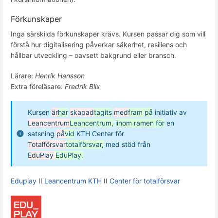
Förkunskaper
Inga särskilda förkunskaper krävs. Kursen passar dig som vill
förstå hur digitalisering påverkar säkerhet, resiliens och
hållbar utveckling – oavsett bakgrund eller bransch.
Lärare:
Henrik Hansson
Extra föreläsare:
Fredrik Blix
Kursen
är
har
skapad
tagits
med
fram på
initiativ av
Leancentrum
Leancentrum,
i
inom ramen för
en
satsning
på
vid
KTH Center för
Totalförsvar
totalförsvar,
med stöd från
EduPlay
EduPlay.
Eduplay
II
Leancentrum KTH
II
Center för totalförsvar