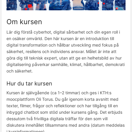
Om kursen
Lär dig förstå cyberhot, digital sårbarhet och din egen roll i
en osäker omvärld. Den här kursen är en introduktion till
digital transformation och hållbar utveckling med fokus på
säkerhet, resiliens och individens ansvar. Målet är inte att
göra dig till teknisk expert, utan att ge en helhetsbild av hur
digitalisering påverkar samhälle, klimat, hållbarhet, demokrati
och säkerhet.
Hur du tar kursen
Kursen är självgående (ca 1–2 timmar) och ges i KTH:s
moocplattform Oli Torus. Du går igenom korta avsnitt med
texter, filmer, frågor och reflektioner och har tillgång till en
inbyggd chatbot som stöd under kursens gång. Det erbjuds
dessutom två frivilliga digitala träffar för den som vill
diskutera innehållet tillsammans med andra (datum meddelas
i kursinformationen).