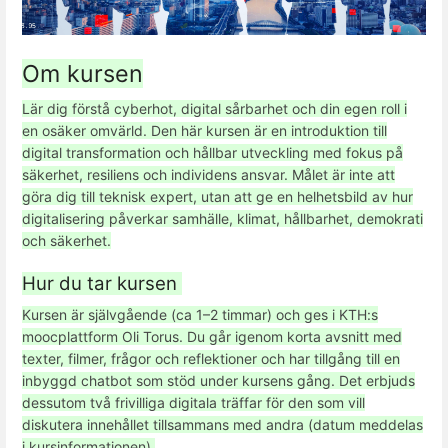
Om kursen
Lär dig förstå cyberhot, digital sårbarhet och din egen roll i
en osäker omvärld. Den här kursen är en introduktion till
digital transformation och hållbar utveckling med fokus på
säkerhet, resiliens och individens ansvar. Målet är inte att
göra dig till teknisk expert, utan att ge en helhetsbild av hur
digitalisering påverkar samhälle, klimat, hållbarhet, demokrati
och säkerhet.
Hur du tar kursen
Kursen är självgående (ca 1–2 timmar) och ges i KTH:s
moocplattform Oli Torus. Du går igenom korta avsnitt med
texter, filmer, frågor och reflektioner och har tillgång till en
inbyggd chatbot som stöd under kursens gång. Det erbjuds
dessutom två frivilliga digitala träffar för den som vill
diskutera innehållet tillsammans med andra (datum meddelas
i kursinformationen).