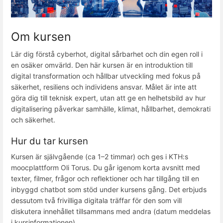
Om kursen
Lär dig förstå cyberhot, digital sårbarhet och din egen roll i
en osäker omvärld. Den här kursen är en introduktion till
digital transformation och hållbar utveckling med fokus på
säkerhet, resiliens och individens ansvar. Målet är inte att
göra dig till teknisk expert, utan att ge en helhetsbild av hur
digitalisering påverkar samhälle, klimat, hållbarhet, demokrati
och säkerhet.
Hur du tar kursen
Kursen är självgående (ca 1–2 timmar) och ges i KTH:s
moocplattform Oli Torus. Du går igenom korta avsnitt med
texter, filmer, frågor och reflektioner och har tillgång till en
inbyggd chatbot som stöd under kursens gång. Det erbjuds
dessutom två frivilliga digitala träffar för den som vill
diskutera innehållet tillsammans med andra (datum meddelas
i kursinformationen).